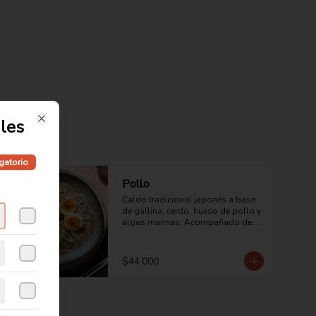
les
Close
gatorio
Pollo
Caldo tradicional japonés a base 
de gallina, cerdo, hueso de pollo y 
algas marinas. Acompañado de 
pasta japonesa con pollo en 
crema de leche y un toque picante.
$44.000