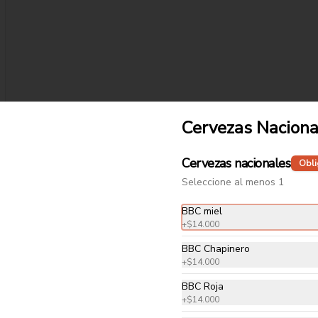
Cervezas Naciona
Cervezas nacionales
Obli
Seleccione al menos 1
Langostinos
Caldo tradicional japonés a base 
BBC miel
de gallina, cerdo, hueso de pollo y 
algas marinas. Acompañado de 
+
$14.000
pasta japonesa con langostinos 
en masa tempura crocante.
BBC Chapinero
$44.000
+
$14.000
BBC Roja
+
$14.000