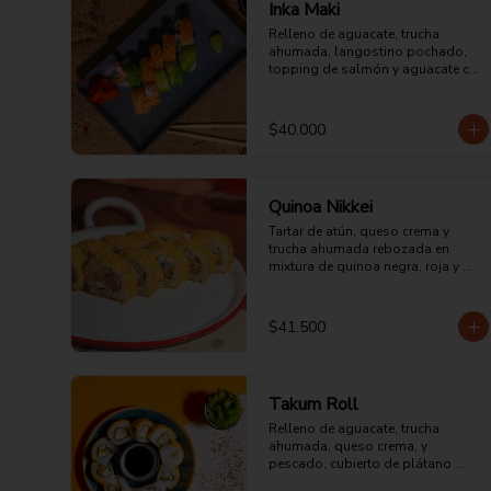
Inka Maki
Relleno de aguacate, trucha 
ahumada, langostino pochado, 
topping de salmón y aguacate con 
mayonesa acevichada.
$40.000
Quinoa Nikkei
Tartar de atún, queso crema y 
trucha ahumada rebozada en 
mixtura de quinoa negra, roja y 
blanca.
$41.500
Takum Roll
Relleno de aguacate, trucha 
ahumada, queso crema, y 
pescado, cubierto de plátano 
maduro y sopleteado con 