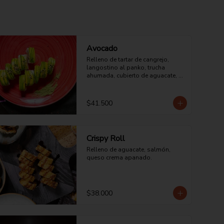
Avocado
Relleno de tartar de cangrejo, 
langostino al panko, trucha 
ahumada, cubierto de aguacate, 
salsa dulce y ajonjolí tostado.
$41.500
Crispy Roll
Relleno de aguacate, salmón, 
queso crema apanado.
$38.000