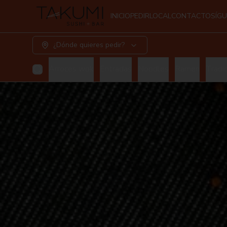
INICIO
PEDIR
LOCAL
CONTACTO
SÍG
¿Dónde quieres pedir?
Arroces wok
Entradas
Noodles
Ramen
Tradic