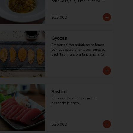
cebolla roja, ají limo, cilantro. 
acompañado con maíz tostado 
peruano.
$33.000
Gyozas
Empanaditas asiáticas rellenas 
con especias orientales, puedes 
pedirlas fritas o a la plancha (5 
unidades). Vienen de Cerdo, Mixtas 
(camarón y Pollo) o vegetarianas.
Sashimi
3 piezas de atún, salmón o 
pescado blanco.
$26.000