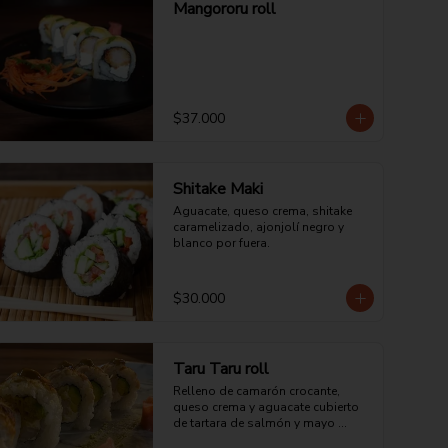
Mangororu roll
$37.000
Shitake Maki
Aguacate, queso crema, shitake 
caramelizado, ajonjolí negro y 
blanco por fuera.
$30.000
Taru Taru roll
Relleno de camarón crocante, 
queso crema y aguacate cubierto 
de tartara de salmón y mayo 
teriyaki