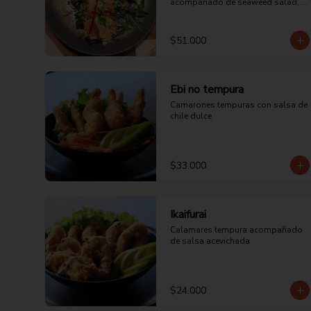
acompañado de seaweed salad, 
maíz cancha y ají limo encurtido.
$51.000
Ebi no tempura
Camarones tempuras con salsa de 
chile dulce
$33.000
Ikaifurai
Calamares tempura acompañado 
de salsa acevichada
$24.000