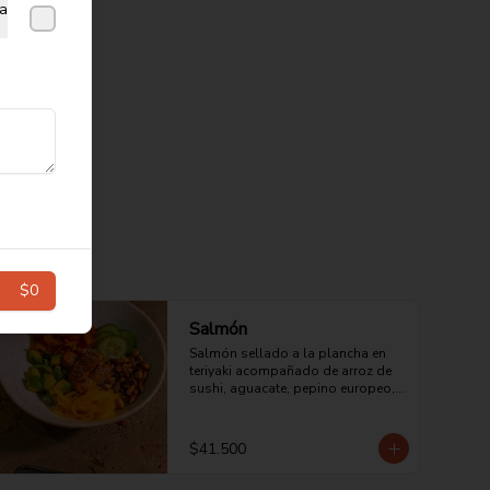
a
$0
Salmón
Salmón sellado a la plancha en 
teriyaki acompañado de arroz de 
sushi, aguacate, pepino europeo, 
maíz cancha, mango y chips de 
camote.
$41.500