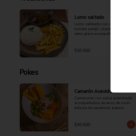
Lomo saltado
Lomo salteado con cebolla, 
tomate, perejil, cilantro y salsa 
demi glace acompañado de arroz 
y papas a la francesa.
$50.500
Pokes
Camarón Acevichado
Camarones con salsa acevichada 
acompañados de arroz de sushi, 
katsura de zanahoria, pepino 
europeo, aguacate, mango y chips 
de plátano.
$40.500