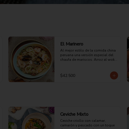
El Marinero
Al mejor estilo de la comida china 
peruana una versión especial del 
chaufa de mariscos. Arroz al wok 
acompañado de camarones, 
langostinos, calamar, mejillones, 
salsa oriental, tortilla de huevo y 
$42.500
un toque de ciboulette.
Ceviche Mixto
Ceviche criollo con calamar, 
camarón y pescado con un toque 