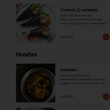
Toshiroll (2 unidades)
Hand roll artesanal de 
langostinos tempura, lechuga, 
salsa de ajo picante y salsa tártara 
de la casa.
$29.500
Noodles
Achifados
Pasta china de huevo, 
acompañado de cerdo asado en 
rodajas, lomo de res picado, cola 
de langostinos, pollo en trozos, 
huevo, champiñones, cebolla 
morada ,zucchini, pimentón, col 
$44.000
china, salsa de ostras y soya.