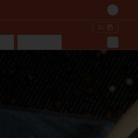
Login
$0
ebidas
Cervezas y Cócteles