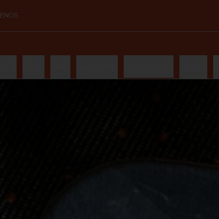
UENOS
ional
Pokes
Makis
Takumi Kids
Para compartir
Postres
B