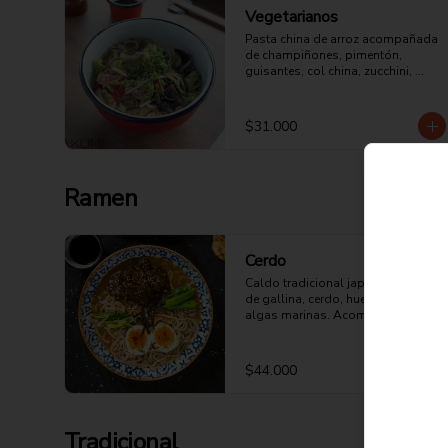
Vegetarianos
Pasta china de arroz acompañada 
de champiñones, pimentón, 
guisantes, col china, zucchini, 
repollo morado salsa de ostras y 
soya.
$31.000
Ramen
Cerdo
Caldo tradicional japonés a base 
de gallina, cerdo, hueso de pollo y 
algas marinas. Acompañado de 
pasta japonesa y panceta guisada 
en salsa de soya.
$44.000
Tradicional