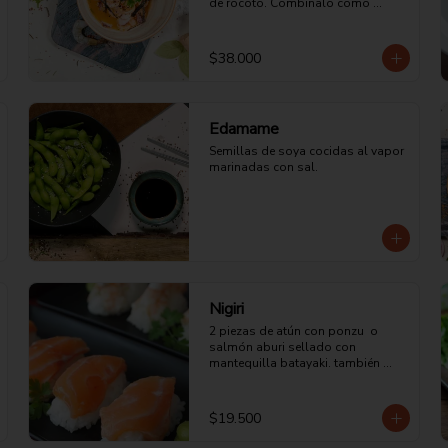
de rocoto. Combinalo como 
quieras.
$38.000
Edamame
Semillas de soya cocidas al vapor 
marinadas con sal.
Nigiri
2 piezas de atún con ponzu  o 
salmón aburi sellado con 
mantequilla batayaki. también 
puedes escogerlo de pulpo o 
pescado blanco.
$19.500