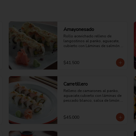
Amayonesado
Rollo acevichado relleno de 
langostinos al panko, aguacate, 
cubierto con Láminas de salmón y 
mayonesa acevichada de la casa.
$41.500
Carretillero
Relleno de camarones al panko, 
aguacate,cubierto con láminas de 
pescado blanco, salsa de limón 
con ají picadito y cilantro.
$45.000