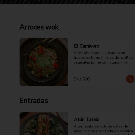
Arroces wok
El Carnívoro
Arroz ahumado, salteado con 
trozos de lomo fino, cerdo, pollo y 
vegetales (pimentón y zucchini) 
cubierto con tortilla de huevo 
picado, un toque pasta de ajo 
ligeramente picante, soya y salsa 
$41.500
de ostras.
Entradas
Atún Tataki
Atún Tataki bañado en salsa de 
miso con base de lechuga asiática 