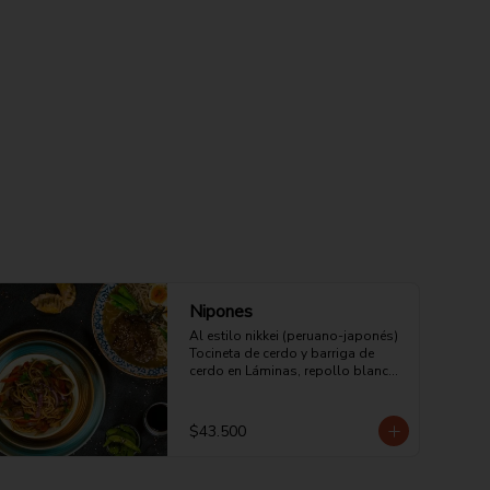
Nipones
Al estilo nikkei (peruano-japonés) 
Tocineta de cerdo y barriga de 
cerdo en Láminas, repollo blanco, 
zanahoria, guisantes, pimentón 
rojo, pasta japonesa bañada en 
salsa tonkatsu, katsuobushi, 
$43.500
semillas de sésamo negro, 
jengibre rojo, soya y salsa de 
ostras.