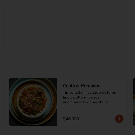
Criollos Peruanos
Típico tallarín saltado de lomo 
fino y pollo en trozos, 
acompañado de vegetales 
(cebolla morada y tomate), zumo 
de jengibre, salsa demi glace, 
vinagre de frutas, aceite de 
$48.000
sésamo, salsa de ostras, cilantro 
y perejil picado.