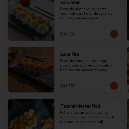
Kani Aburi
Pescado al panko, aguacate, 
coronado con tartar de cangrejo, 
bañado con mayonesa 
ligeramente picante, sellado al 
fuego directo y bañado con aceite 
de ajonjolí.
$41.500
Sake Fire
Pescado tempura, espárrago, 
queso crema, cubierto de salmón, 
bañado con salsa batayaki y 
sellado al fuego directo.
$41.500
Takumi Master Roll
Relleno de camarón crocante, 
aguacate, cubierto de Láminas de 
pescado, mayonesa de ají 
amarillo y chalaquita con una 