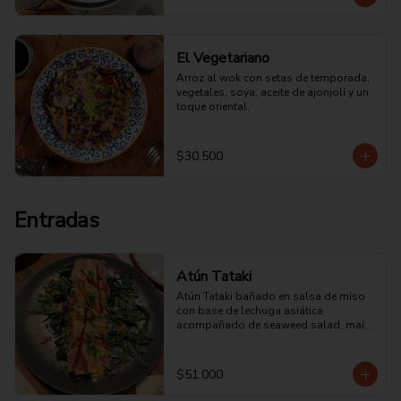
toque de ciboulette.
El Vegetariano
Arroz al wok con setas de temporada, 
vegetales, soya, aceite de ajonjolí y un 
toque oriental.
$30.500
Entradas
Atún Tataki
Atún Tataki bañado en salsa de miso 
con base de lechuga asiática 
acompañado de seaweed salad, maíz 
cancha y ají limo encurtido.
$51.000