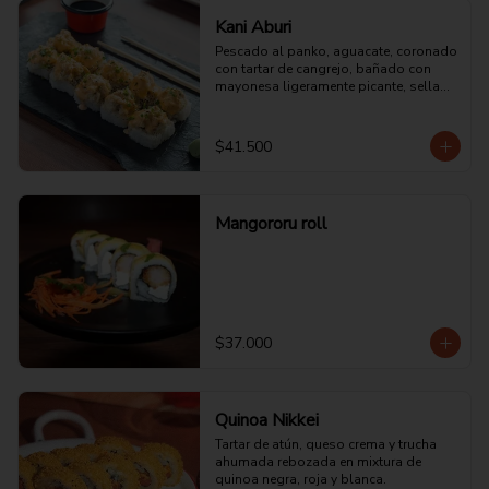
Kani Aburi
Pescado al panko, aguacate, coronado 
con tartar de cangrejo, bañado con 
mayonesa ligeramente picante, sellado 
al fuego directo y bañado con aceite de 
ajonjolí.
$41.500
Mangororu roll
$37.000
Quinoa Nikkei
Tartar de atún, queso crema y trucha 
ahumada rebozada en mixtura de 
quinoa negra, roja y blanca.