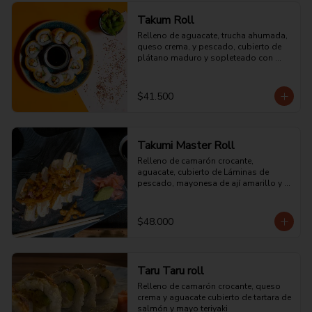
Takum Roll
Relleno de aguacate, trucha ahumada, 
queso crema, y pescado, cubierto de 
plátano maduro y sopleteado con 
mayonesa batayaki.
$41.500
Takumi Master Roll
Relleno de camarón crocante, 
aguacate, cubierto de Láminas de 
pescado, mayonesa de ají amarillo y 
chalaquita con una corona de 
chicharrón pescado crocante.
$48.000
Taru Taru roll
Relleno de camarón crocante, queso 
crema y aguacate cubierto de tartara de 
salmón y mayo teriyaki