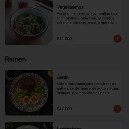
Vegetarianos
Pasta china de arroz acompañada de 
champiñones, pimentón, guisantes, 
col china, zucchini, repollo morado 
salsa de ostras y soya.
$31.000
Ramen
Cerdo
Caldo tradicional japonés a base de 
gallina, cerdo, hueso de pollo y algas 
marinas. Acompañado de pasta 
japonesa y panceta guisada en salsa 
de soya.
$44.000