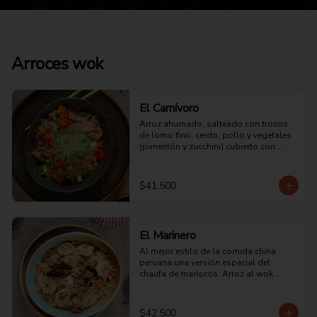
Arroces wok
El Carnívoro
Arroz ahumado, salteado con trozos 
de lomo fino, cerdo, pollo y vegetales 
(pimentón y zucchini) cubierto con 
tortilla de huevo picado, un toque 
pasta de ajo ligeramente picante, soya 
y salsa de ostras.
$41.500
El Marinero
Al mejor estilo de la comida china 
peruana una versión especial del 
chaufa de mariscos. Arroz al wok 
acompañado de camarones, 
langostinos, calamar, mejillones, 
salsa oriental, tortilla de huevo y un 
$42.500