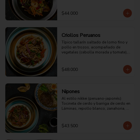
trozos, huevo, champiñones, cebolla 
morada ,zucchini, pimentón, col china, 
salsa de ostras y soya.
$44.000
Criollos Peruanos
Típico tallarín saltado de lomo fino y 
pollo en trozos, acompañado de 
vegetales (cebolla morada y tomate), 
zumo de jengibre, salsa demi glace, 
vinagre de frutas, aceite de sésamo, 
salsa de ostras, cilantro y perejil 
$48.000
picado.
Nipones
Al estilo nikkei (peruano-japonés) 
Tocineta de cerdo y barriga de cerdo en 
Láminas, repollo blanco, zanahoria, 
guisantes, pimentón rojo, pasta 
japonesa bañada en salsa tonkatsu, 
katsuobushi, semillas de sésamo 
$43.500
negro, jengibre rojo, soya y salsa de 
ostras.