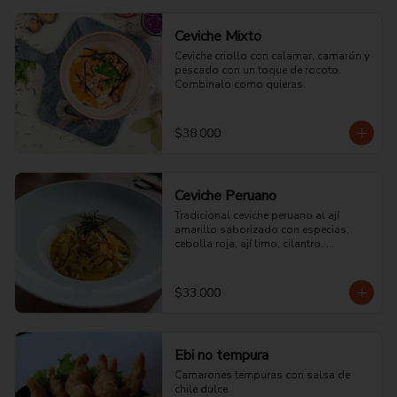
Ceviche Mixto
Ceviche criollo con calamar, camarón y 
pescado con un toque de rocoto. 
Combinalo como quieras.
$38.000
Ceviche Peruano
Tradicional ceviche peruano al ají 
amarillo saborizado con especias, 
cebolla roja, ají limo, cilantro. 
acompañado con maíz tostado 
peruano.
$33.000
Ebi no tempura
Camarones tempuras con salsa de 
chile dulce