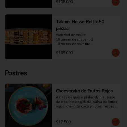
$108.000
5 piezas de tuna tataki

5 piezas de california
Takumi House Roll x 50
piezas
Variedad de makis:

10 piezas de crispy roll

10 piezas de sake fire

10 piezas de carretillero

$165.000
10 piezas de tuna tataki

10 piezas california
Postres
Cheesecake de Frutos Rojos
A base de queso philadelphia , base 
de crocante de galleta, salsa de frutos 
rojos, chantilly, coco y frutas frescas 
(fresa, arándanos)
$17.500