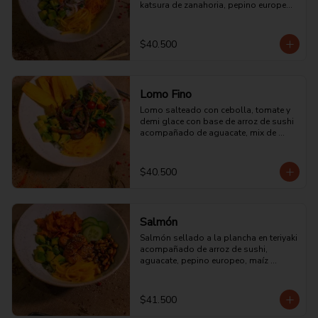
katsura de zanahoria, pepino europeo, 
aguacate, mango y chips de plátano.
$40.500
Lomo Fino
Lomo salteado con cebolla, tomate y 
demi glace con base de arroz de sushi 
acompañado de aguacate, mix de 
lechuga asiática y mango.
$40.500
Salmón
Salmón sellado a la plancha en teriyaki 
acompañado de arroz de sushi, 
aguacate, pepino europeo, maíz 
cancha, mango y chips de camote.
$41.500