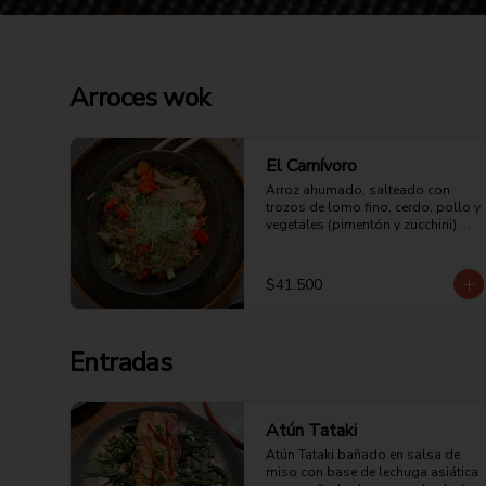
Arroces wok
El Carnívoro
Arroz ahumado, salteado con 
trozos de lomo fino, cerdo, pollo y 
vegetales (pimentón y zucchini) 
cubierto con tortilla de huevo 
picado, un toque pasta de ajo 
ligeramente picante, soya y salsa 
$41.500
de ostras.
Entradas
Atún Tataki
Atún Tataki bañado en salsa de 
miso con base de lechuga asiática 