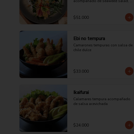
acompañado de seaweed salad, 
maíz cancha y ají limo encurtido.
$51.000
Ebi no tempura
Camarones tempuras con salsa de 
chile dulce
$33.000
Ikaifurai
Calamares tempura acompañado 
de salsa acevichada
$24.000