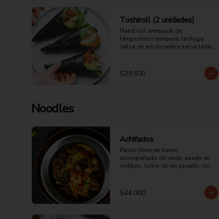
Toshiroll (2 unidades)
Hand roll artesanal de 
langostinos tempura, lechuga, 
salsa de ajo picante y salsa tártara 
de la casa.
$29.500
Noodles
Achifados
Pasta china de huevo, 
acompañado de cerdo asado en 
rodajas, lomo de res picado, cola 
de langostinos, pollo en trozos, 
huevo, champiñones, cebolla 
morada ,zucchini, pimentón, col 
$44.000
china, salsa de ostras y soya.