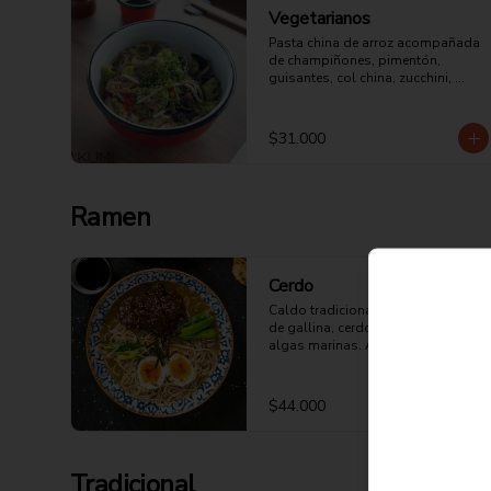
Vegetarianos
Pasta china de arroz acompañada 
de champiñones, pimentón, 
guisantes, col china, zucchini, 
repollo morado salsa de ostras y 
soya.
$31.000
Ramen
Cerdo
Caldo tradicional japonés a base 
de gallina, cerdo, hueso de pollo y 
algas marinas. Acompañado de 
pasta japonesa y panceta guisada 
en salsa de soya.
$44.000
Tradicional