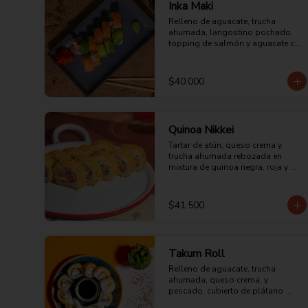
Inka Maki
Relleno de aguacate, trucha 
ahumada, langostino pochado, 
topping de salmón y aguacate con 
mayonesa acevichada.
$40.000
Quinoa Nikkei
Tartar de atún, queso crema y 
trucha ahumada rebozada en 
mixtura de quinoa negra, roja y 
blanca.
$41.500
Takum Roll
Relleno de aguacate, trucha 
ahumada, queso crema, y 
pescado, cubierto de plátano 
maduro y sopleteado con 