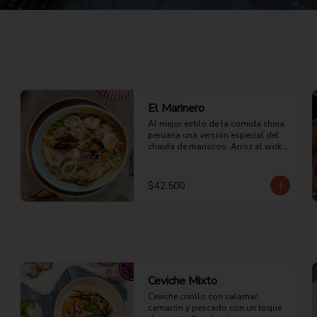
El Marinero
Al mejor estilo de la comida china 
peruana una versión especial del 
chaufa de mariscos. Arroz al wok 
acompañado de camarones, 
langostinos, calamar, mejillones, 
salsa oriental, tortilla de huevo y 
$42.500
un toque de ciboulette.
Ceviche Mixto
Ceviche criollo con calamar, 
camarón y pescado con un toque 