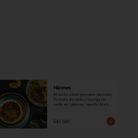
Nipones
Al estilo nikkei (peruano-japonés) 
Tocineta de cerdo y barriga de 
cerdo en Láminas, repollo blanco, 
zanahoria, guisantes, pimentón 
rojo, pasta japonesa bañada en 
salsa tonkatsu, katsuobushi, 
$43.500
semillas de sésamo negro, 
jengibre rojo, soya y salsa de 
ostras.