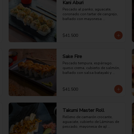
Kani Aburi
Pescado al panko, aguacate, 
coronado con tartar de cangrejo, 
bañado con mayonesa 
ligeramente picante, sellado al 
fuego directo y bañado con aceite 
de ajonjolí.
$41.500
Sake Fire
Pescado tempura, espárrago, 
queso crema, cubierto de salmón, 
bañado con salsa batayaki y 
sellado al fuego directo.
$41.500
Takumi Master Roll
Relleno de camarón crocante, 
aguacate, cubierto de Láminas de 
pescado, mayonesa de ají 
amarillo y chalaquita con una 