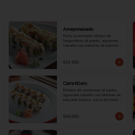
Amayonesado
Rollo acevichado relleno de 
langostinos al panko, aguacate, 
cubierto con Láminas de salmón y 
mayonesa acevichada de la casa.
$41.500
Carretillero
Relleno de camarones al panko, 
aguacate,cubierto con láminas de 
pescado blanco, salsa de limón 
con ají picadito y cilantro.
$45.000