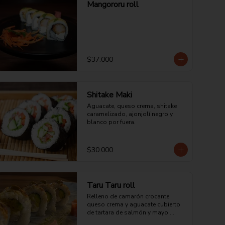
Mangororu roll
$37.000
Shitake Maki
Aguacate, queso crema, shitake 
caramelizado, ajonjolí negro y 
blanco por fuera.
$30.000
Taru Taru roll
Relleno de camarón crocante, 
queso crema y aguacate cubierto 
de tartara de salmón y mayo 
teriyaki