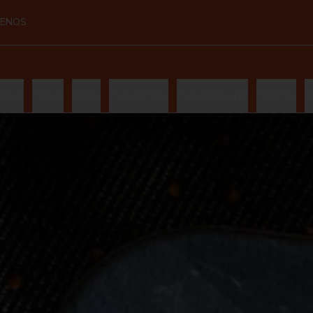
UENOS
ional
Pokes
Makis
Takumi Kids
Para compartir
Postres
B