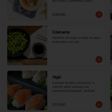
de rocoto. Combinalo como 
quieras.
$38.000
Edamame
Semillas de soya cocidas al vapor 
marinadas con sal.
Nigiri
2 piezas de atún con ponzu  o 
salmón aburi sellado con 
mantequilla batayaki. también 
puedes escogerlo de pulpo o 
pescado blanco.
$19.500