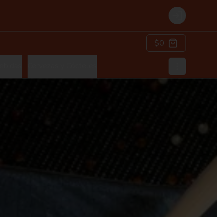
Login
$0
ebidas
Cervezas y Cócteles