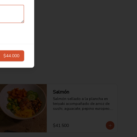
$44.000
Salmón
Salmón sellado a la plancha en 
teriyaki acompañado de arroz de 
sushi, aguacate, pepino europeo, 
maíz cancha, mango y chips de 
camote.
$41.500