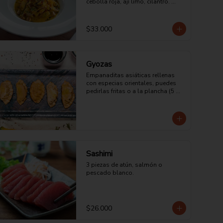
cebolla roja, ají limo, cilantro. 
acompañado con maíz tostado 
peruano.
$33.000
Gyozas
Empanaditas asiáticas rellenas 
con especias orientales, puedes 
pedirlas fritas o a la plancha (5 
unidades). Vienen de Cerdo, Mixtas 
(camarón y Pollo) o vegetarianas.
Sashimi
3 piezas de atún, salmón o 
pescado blanco.
$26.000