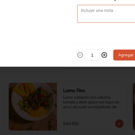
Salmón Estilo Takumi
Filete de salmón sellado a la 
plancha acompañado de 
ensalada de la casa, arroz con mix 
de quinua.
$56.000
Agregar
Lomo Fino
Lomo salteado con cebolla, 
tomate y demi glace con base de 
arroz de sushi acompañado de 
aguacate, mix de lechuga asiática 
y mango.
$40.500