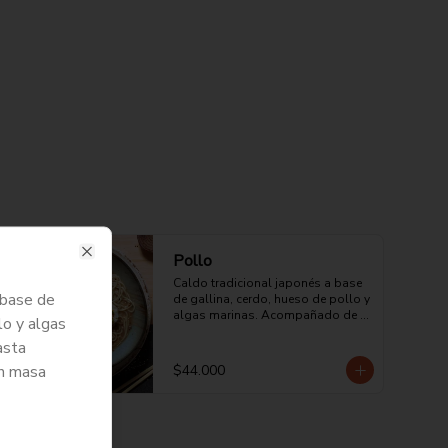
Pollo
Close
Caldo tradicional japonés a base 
 base de
de gallina, cerdo, hueso de pollo y 
algas marinas. Acompañado de 
lo y algas
pasta japonesa con pollo en 
asta
crema de leche y un toque picante.
en masa
$44.000