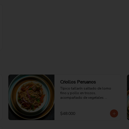
Criollos Peruanos
Típico tallarín saltado de lomo 
fino y pollo en trozos, 
acompañado de vegetales 
(cebolla morada y tomate), zumo 
de jengibre, salsa demi glace, 
vinagre de frutas, aceite de 
$48.000
sésamo, salsa de ostras, cilantro 
y perejil picado.