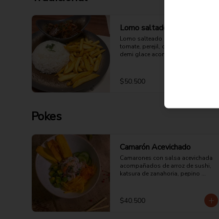
Lomo saltado
Lomo salteado con cebolla, 
tomate, perejil, cilantro y salsa 
demi glace acompañado de arroz 
y papas a la francesa.
$50.500
Pokes
Camarón Acevichado
Camarones con salsa acevichada 
acompañados de arroz de sushi, 
katsura de zanahoria, pepino 
europeo, aguacate, mango y chips 
de plátano.
$40.500