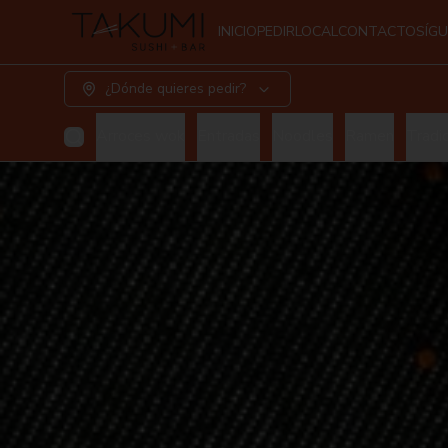
INICIO
PEDIR
LOCAL
CONTACTO
SÍG
¿Dónde quieres pedir?
Arroces wok
Entradas
Noodles
Ramen
Tradic