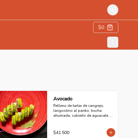
Login
$0
Avocado
Relleno de tartar de cangrejo, 
langostino al panko, trucha 
ahumada, cubierto de aguacate, 
salsa dulce y ajonjolí tostado.
$41.500