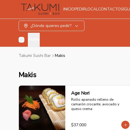
INICIO
PEDIR
LOCAL
CONTACTO
SÍG
¿Dónde quieres pedir?
Makis
Takumi Sushi Bar
Makis
Makis
Age Nori
Rollo apanado relleno de 
camarón crocante, avocado y 
queso crema
$37.000