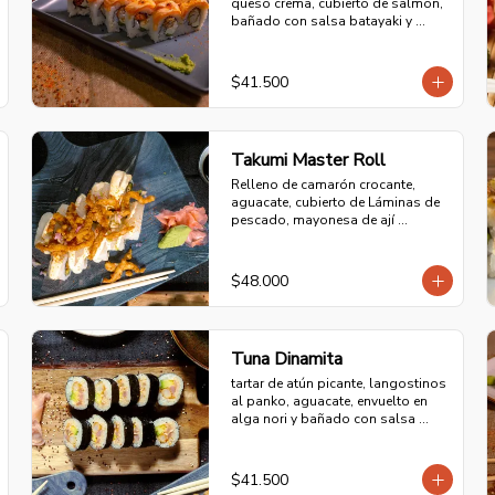
queso crema, cubierto de salmón, 
bañado con salsa batayaki y 
sellado al fuego directo.
$41.500
Takumi Master Roll
Relleno de camarón crocante, 
aguacate, cubierto de Láminas de 
pescado, mayonesa de ají 
amarillo y chalaquita con una 
corona de chicharrón pescado 
crocante.
$48.000
Tuna Dinamita
tartar de atún picante, langostinos 
al panko, aguacate, envuelto en 
alga nori y bañado con salsa 
dinamita.
$41.500