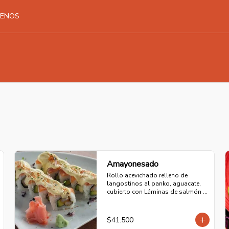
UENOS
Amayonesado
Rollo acevichado relleno de 
langostinos al panko, aguacate, 
cubierto con Láminas de salmón y 
mayonesa acevichada de la casa.
$41.500