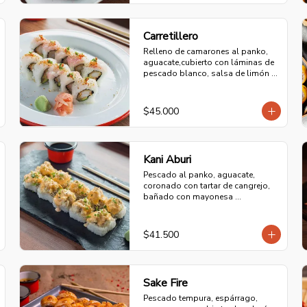
Carretillero
Relleno de camarones al panko, 
aguacate,cubierto con láminas de 
pescado blanco, salsa de limón 
con ají picadito y cilantro.
$45.000
Kani Aburi
Pescado al panko, aguacate, 
coronado con tartar de cangrejo, 
bañado con mayonesa 
ligeramente picante, sellado al 
fuego directo y bañado con aceite 
de ajonjolí.
$41.500
Sake Fire
Pescado tempura, espárrago, 