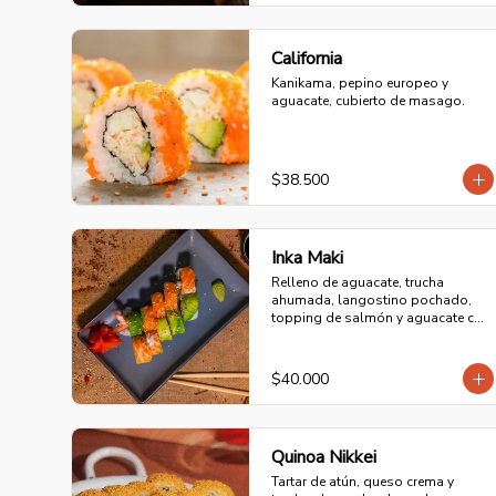
California
Kanikama, pepino europeo y 
aguacate, cubierto de masago.
$38.500
Inka Maki
Relleno de aguacate, trucha 
ahumada, langostino pochado, 
topping de salmón y aguacate con 
mayonesa acevichada.
$40.000
Quinoa Nikkei
Tartar de atún, queso crema y 