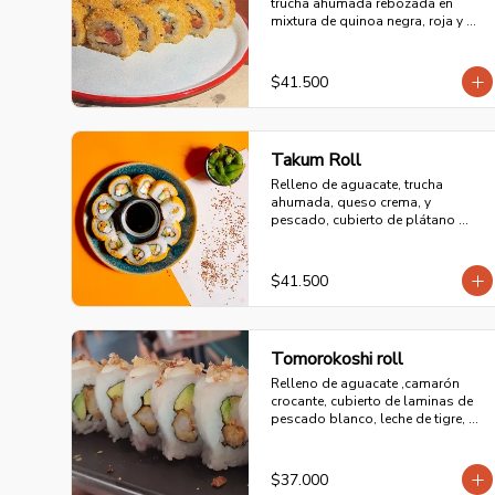
trucha ahumada rebozada en 
mixtura de quinoa negra, roja y 
blanca.
$41.500
Takum Roll
Relleno de aguacate, trucha 
ahumada, queso crema, y 
pescado, cubierto de plátano 
maduro y sopleteado con 
mayonesa batayaki.
$41.500
Tomorokoshi roll
Relleno de aguacate ,camarón 
crocante, cubierto de laminas de 
pescado blanco, leche de tigre, 
salsa acevichada y trozos de 
chulpi.
$37.000