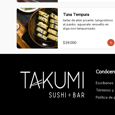
Tuna Tempura
tartar de atún picante, langostinos 
al panko, aguacate, envuelto en 
alga nori tempurizado.
$39.000
Conócen
Escríbenos
Términos y 
Política de 