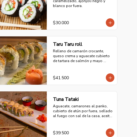
caramelizado, ajonjolí negro y 
blanco por fuera.
$30.000
Taru Taru roll
Relleno de camarón crocante, 
queso crema y aguacate cubierto 
de tartara de salmón y mayo 
teriyaki
$41.500
Tuna Tataki
Aguacate, camarones al panko, 
cubierto de atún por fuera, sellado 
al fuego con sal de la casa, aceite 
de ajonjolí y bañado en mayonesa 
especial.
$39.500