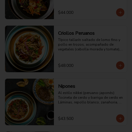
trozos, huevo, champiñones, cebolla 
morada ,zucchini, pimentón, col china, 
salsa de ostras y soya.
$44.000
Criollos Peruanos
Típico tallarín saltado de lomo fino y 
pollo en trozos, acompañado de 
vegetales (cebolla morada y tomate), 
zumo de jengibre, salsa demi glace, 
vinagre de frutas, aceite de sésamo, 
salsa de ostras, cilantro y perejil 
$48.000
picado.
Nipones
Al estilo nikkei (peruano-japonés) 
Tocineta de cerdo y barriga de cerdo en 
Láminas, repollo blanco, zanahoria, 
guisantes, pimentón rojo, pasta 
japonesa bañada en salsa tonkatsu, 
katsuobushi, semillas de sésamo 
$43.500
negro, jengibre rojo, soya y salsa de 
ostras.