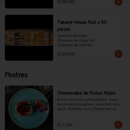
$108.000
5 piezas de tuna tataki

5 piezas de california
Takumi House Roll x 50
piezas
Variedad de makis:

10 piezas de crispy roll

10 piezas de sake fire

10 piezas de carretillero

$165.000
10 piezas de tuna tataki

10 piezas california
Postres
Cheesecake de Frutos Rojos
A base de queso philadelphia , base 
de crocante de galleta, salsa de frutos 
rojos, chantilly, coco y frutas frescas 
(fresa, arándanos)
$17.500