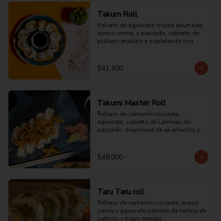
Takum Roll
Relleno de aguacate, trucha ahumada, 
queso crema, y pescado, cubierto de 
plátano maduro y sopleteado con 
mayonesa batayaki.
$41.500
Takumi Master Roll
Relleno de camarón crocante, 
aguacate, cubierto de Láminas de 
pescado, mayonesa de ají amarillo y 
chalaquita con una corona de 
chicharrón pescado crocante.
$48.000
Taru Taru roll
Relleno de camarón crocante, queso 
crema y aguacate cubierto de tartara de 
salmón y mayo teriyaki