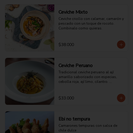
Ceviche Mixto
Ceviche criollo con calamar, camarón y 
pescado con un toque de rocoto. 
Combinalo como quieras.
$38.000
Ceviche Peruano
Tradicional ceviche peruano al ají 
amarillo saborizado con especias, 
cebolla roja, ají limo, cilantro. 
acompañado con maíz tostado 
peruano.
$33.000
Ebi no tempura
Camarones tempuras con salsa de 
chile dulce