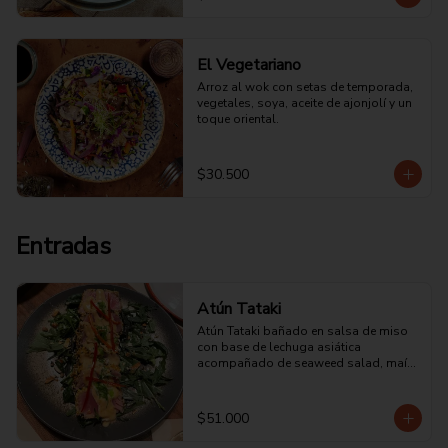
toque de ciboulette.
El Vegetariano
Arroz al wok con setas de temporada, 
vegetales, soya, aceite de ajonjolí y un 
toque oriental.
$30.500
Entradas
Atún Tataki
Atún Tataki bañado en salsa de miso 
con base de lechuga asiática 
acompañado de seaweed salad, maíz 
cancha y ají limo encurtido.
$51.000