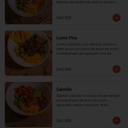
katsura de zanahoria, pepino europeo, 
aguacate, mango y chips de plátano.
$40.500
Lomo Fino
Lomo salteado con cebolla, tomate y 
demi glace con base de arroz de sushi 
acompañado de aguacate, mix de 
lechuga asiática y mango.
$40.500
Salmón
Salmón sellado a la plancha en teriyaki 
acompañado de arroz de sushi, 
aguacate, pepino europeo, maíz 
cancha, mango y chips de camote.
$41.500