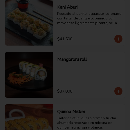
Kani Aburi
Pescado al panko, aguacate, coronado 
con tartar de cangrejo, bañado con 
mayonesa ligeramente picante, sellado 
al fuego directo y bañado con aceite de 
ajonjolí.
$41.500
Mangororu roll
$37.000
Quinoa Nikkei
Tartar de atún, queso crema y trucha 
ahumada rebozada en mixtura de 
quinoa negra, roja y blanca.