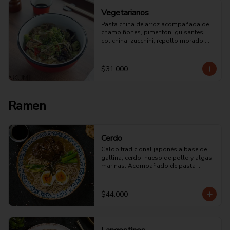
Vegetarianos
Pasta china de arroz acompañada de 
champiñones, pimentón, guisantes, 
col china, zucchini, repollo morado 
salsa de ostras y soya.
$31.000
Ramen
Cerdo
Caldo tradicional japonés a base de 
gallina, cerdo, hueso de pollo y algas 
marinas. Acompañado de pasta 
japonesa y panceta guisada en salsa 
de soya.
$44.000