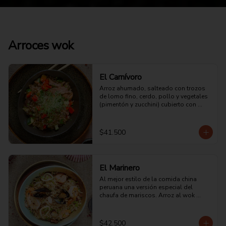
Arroces wok
El Carnívoro
Arroz ahumado, salteado con trozos 
de lomo fino, cerdo, pollo y vegetales 
(pimentón y zucchini) cubierto con 
tortilla de huevo picado, un toque 
pasta de ajo ligeramente picante, soya 
y salsa de ostras.
$41.500
El Marinero
Al mejor estilo de la comida china 
peruana una versión especial del 
chaufa de mariscos. Arroz al wok 
acompañado de camarones, 
langostinos, calamar, mejillones, 
salsa oriental, tortilla de huevo y un 
$42.500