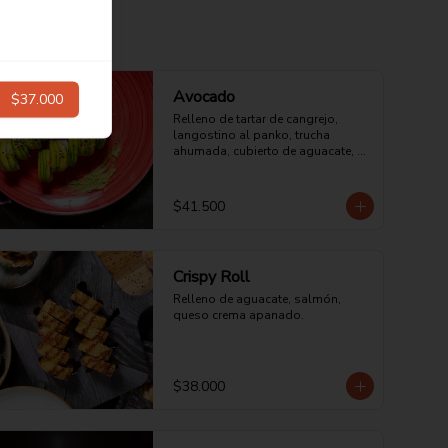
Avocado
$37.000
Relleno de tartar de cangrejo, 
langostino al panko, trucha 
ahumada, cubierto de aguacate, 
salsa dulce y ajonjolí tostado.
$41.500
Crispy Roll
Relleno de aguacate, salmón, 
queso crema apanado.
$38.000