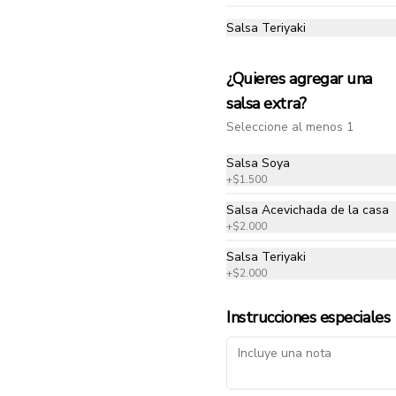
Salsa Teriyaki
Salmón Estilo Takumi
Filete de salmón sellado a la 
¿Quieres agregar una
plancha acompañado de 
ensalada de la casa, arroz con mix 
salsa extra?
de quinua.
Seleccione al menos 1
$56.000
Salsa Soya
+
$1.500
Salsa Acevichada de la casa
+
$2.000
Salsa Teriyaki
Lomo Fino
+
$2.000
Lomo salteado con cebolla, 
tomate y demi glace con base de 
Instrucciones especiales
arroz de sushi acompañado de 
aguacate, mix de lechuga asiática 
y mango.
$40.500