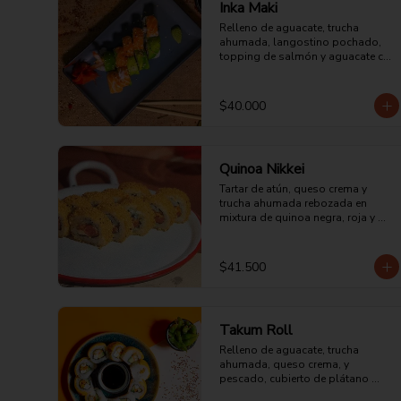
Inka Maki
Relleno de aguacate, trucha 
ahumada, langostino pochado, 
topping de salmón y aguacate con 
mayonesa acevichada.
$40.000
Quinoa Nikkei
Tartar de atún, queso crema y 
trucha ahumada rebozada en 
mixtura de quinoa negra, roja y 
blanca.
$41.500
Takum Roll
Relleno de aguacate, trucha 
ahumada, queso crema, y 
pescado, cubierto de plátano 
maduro y sopleteado con 