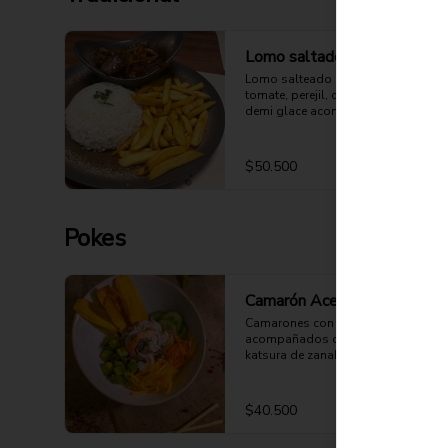
Lomo saltado
Lomo salteado con cebolla, 
tomate, perejil, cilantro y salsa 
demi glace acompañado de arroz 
y papas a la francesa.
$50.500
Pokes
Camarón Acevichado
Camarones con salsa acevichada 
acompañados de arroz de sushi, 
katsura de zanahoria, pepino 
europeo, aguacate, mango y chips 
de plátano.
$40.500