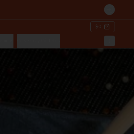
Login
$0
ebidas
Cervezas y Cócteles