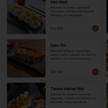
Kani Aburi
Pescado al panko, aguacate, 
coronado con tartar de cangrejo, 
bañado con mayonesa 
ligeramente picante, sellado al 
fuego directo y bañado con aceite 
de ajonjolí.
$41.500
Sake Fire
Pescado tempura, espárrago, 
queso crema, cubierto de salmón, 
bañado con salsa batayaki y 
sellado al fuego directo.
$41.500
Takumi Master Roll
Relleno de camarón crocante, 
aguacate, cubierto de Láminas de 
pescado, mayonesa de ají 
amarillo y chalaquita con una 