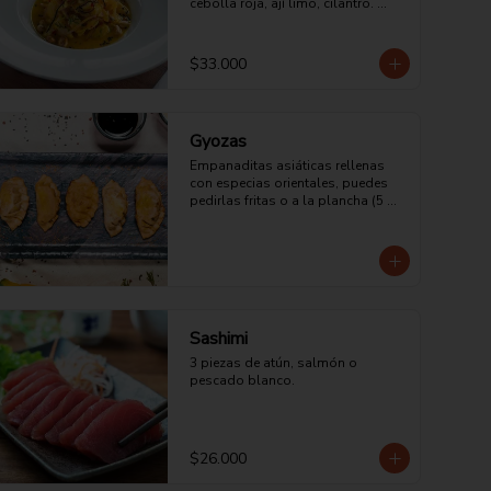
cebolla roja, ají limo, cilantro. 
acompañado con maíz tostado 
peruano.
$33.000
Gyozas
Empanaditas asiáticas rellenas 
con especias orientales, puedes 
pedirlas fritas o a la plancha (5 
unidades). Vienen de Cerdo, Mixtas 
(camarón y Pollo) o vegetarianas.
Sashimi
3 piezas de atún, salmón o 
pescado blanco.
$26.000