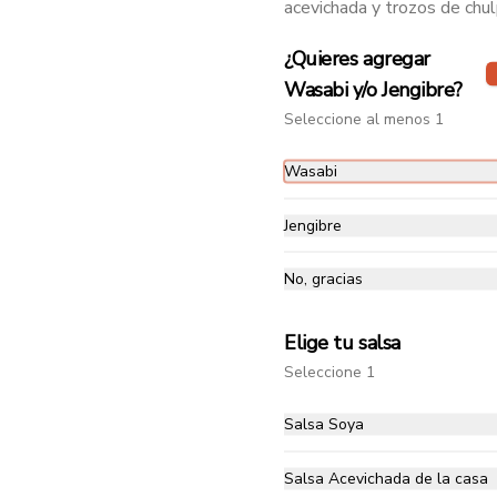
acevichada y trozos de chul
¿Quieres agregar
Wasabi y/o Jengibre?
Seleccione al menos 1
Wasabi
Jengibre
No, gracias
Langostinos
Caldo tradicional japonés a base 
de gallina, cerdo, hueso de pollo y 
Elige tu salsa
algas marinas. Acompañado de 
pasta japonesa con langostinos 
Seleccione 1
en masa tempura crocante.
$44.000
Salsa Soya
Salsa Acevichada de la casa