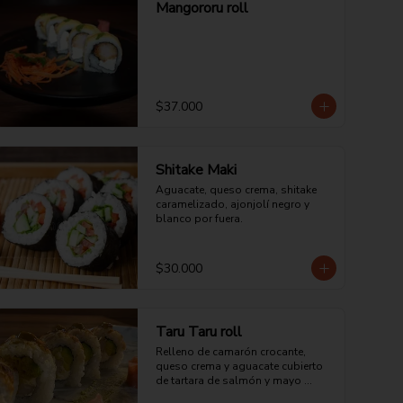
Mangororu roll
$37.000
Shitake Maki
Aguacate, queso crema, shitake 
caramelizado, ajonjolí negro y 
blanco por fuera.
$30.000
Taru Taru roll
Relleno de camarón crocante, 
queso crema y aguacate cubierto 
de tartara de salmón y mayo 
teriyaki