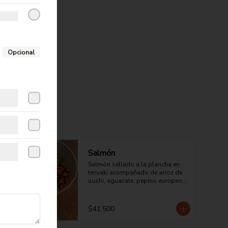
Opcional
Salmón
Salmón sellado a la plancha en 
teriyaki acompañado de arroz de 
sushi, aguacate, pepino europeo, 
maíz cancha, mango y chips de 
camote.
$41.500